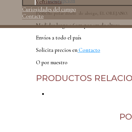
Descripción
Vestimenta
Curiosidades del campo
Ponch
o polar doble de abrigo, EL OREJANO.
Contacto
Medidas largo 1.60m por 1m de altura
Envíos a todo el país
Solicita precios en
Contacto
O por nuestro
PRODUCTOS RELACI
PO